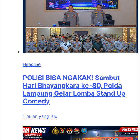
Headline
POLISI BISA NGAKAK! Sambut
Hari Bhayangkara ke-80, Polda
Lampung Gelar Lomba Stand Up
Comedy
1 bulan yang lalu