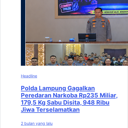
Headline
Polda Lampung Gagalkan
Peredaran Narkoba Rp235 Miliar,
179,5 Kg Sabu Disita, 948 Ribu
Jiwa Terselamatkan
2 bulan yang lalu