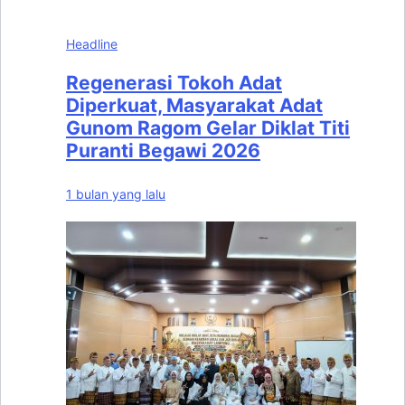
Headline
Regenerasi Tokoh Adat
Diperkuat, Masyarakat Adat
Gunom Ragom Gelar Diklat Titi
Puranti Begawi 2026
1 bulan yang lalu